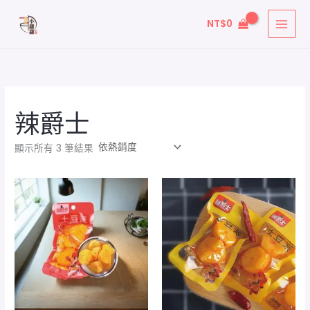
依
跳
熱
銷
NT$
0
至
度
排
主
序
要
內
容
辣爵士
顯示所有 3 筆結果
價
格
範
圍：
NT$75
到
NT$139