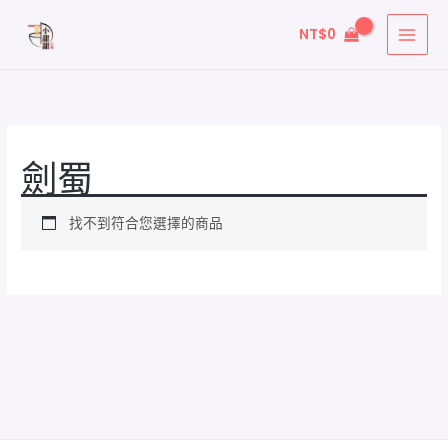
跳
NT$
0
至
主
要
內
容
劍蜀
找不到符合您選擇的商品