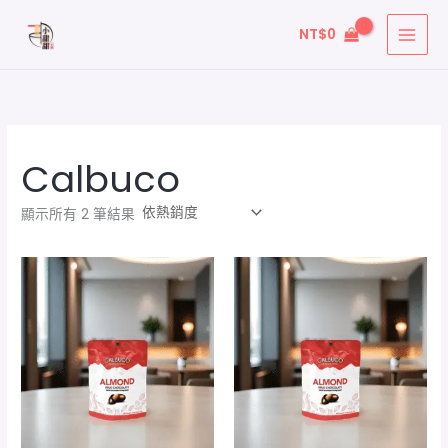
依
跳
熱
銷
NT$
0
至
度
排
主
序
要
內
容
Calbuco
顯示所有 2 筆結果
價
格
範
圍：
NT$49
到
NT$229