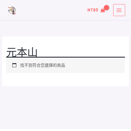
跳
NT$
0
至
主
要
內
容
元本山
找不到符合您選擇的商品