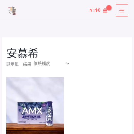
跳
NT$
0
至
主
要
內
容
安慕希
顯示單一結果
價
格
範
圍：
NT$75
到
NT$680