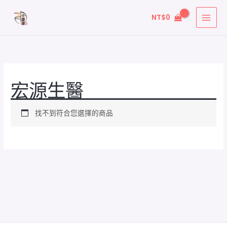
跳
NT$
0
至
主
要
內
容
宏源生醫
找不到符合您選擇的商品