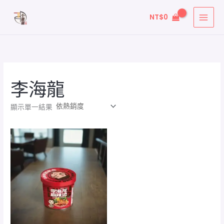
跳
NT$
0
至
主
要
內
容
李海龍
顯示單一結果