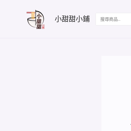
跳
至
搜
小甜甜小鋪
主
尋：
要
內
容