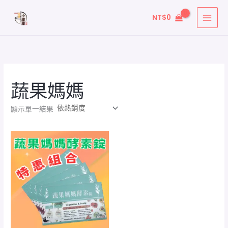
跳
NT$
0
至
主
要
內
容
蔬果媽媽
顯示單一結果
價
格
範
圍：
NT$800
到
NT$1,250