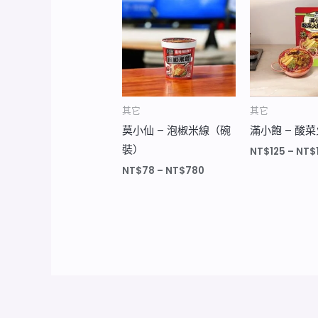
格
範
圍：
NT$78
到
NT$780
其它
其它
莫小仙 – 泡椒米線（碗
滿小飽 – 酸
裝）
NT$
125
–
NT$
NT$
78
–
NT$
780