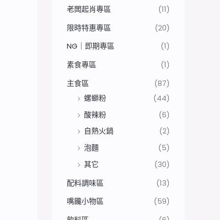
老闆起肖專區
(11)
限時特惠專區
(20)
NG｜即期專區
(1)
素食專區
(1)
主食區
(87)
螺螄粉
(44)
酸辣粉
(6)
自熱火鍋
(2)
泡麵
(5)
其它
(30)
配料調味區
(13)
嘴饞小物區
(59)
飲料區
(6)