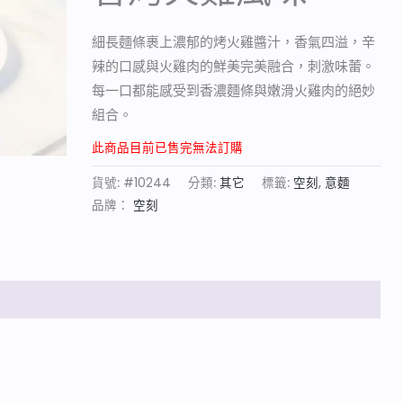
細長麵條裹上濃郁的烤火雞醬汁，香氣四溢，辛
辣的口感與火雞肉的鮮美完美融合，刺激味蕾。
每一口都能感受到香濃麵條與嫩滑火雞肉的絕妙
組合。
此商品目前已售完無法訂購
貨號:
#10244
分類:
其它
標籤:
空刻
,
意麵
品牌：
空刻