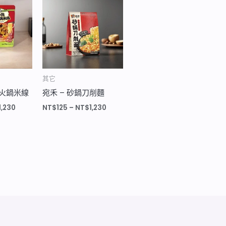
格
格
範
範
圍：
圍：
NT$125
NT$125
到
到
NT$1,230
NT$1,230
其它
菜火鍋米線
宛禾 – 砂鍋刀削麵
1,230
NT$
125
–
NT$
1,230