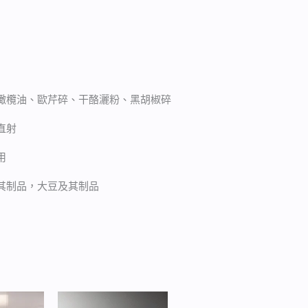
橄欖油、歐芹碎、干酪灑粉、黑胡椒碎
直射
用
其制品，大豆及其制品
價
價