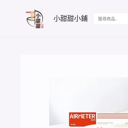
跳
至
搜
小甜甜小鋪
主
尋：
要
內
容