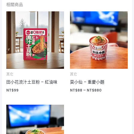
相關商品
價
格
範
圍：
NT$88
到
NT$880
其它
其它
田小花流汁土豆粉 – 紅油味
莫小仙 – 重慶小麵
NT$
99
NT$
88
–
NT$
880
價
格
範
圍：
NT$88
到