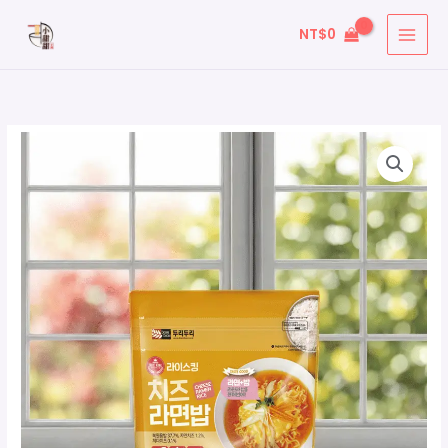
跳
搜
NT$
0
至
尋
主
關
要
鍵
內
字
容
: