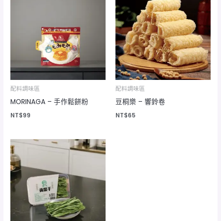
配料調味區
配料調味區
MORINAGA – 手作鬆餅粉
豆桐樂 – 響鈴卷
NT$
99
NT$
65
價
格
範
圍：
NT$78
到
NT$750