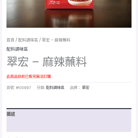
首頁
/
配料調味區
/ 翠宏 – 麻辣蘸料
配料調味區
翠宏 – 麻辣蘸料
此商品目前已售完無法訂購
貨號:
#00997
分類:
配料調味區
品牌：
翠宏
描述
額外資訊