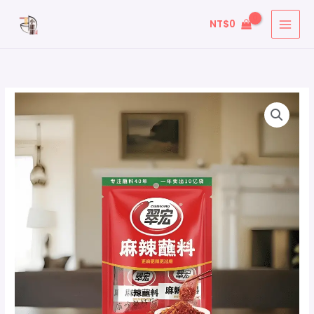
跳
搜
NT$
0
至
尋
主
關
要
鍵
內
字
容
: