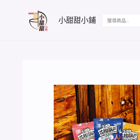
跳
至
搜
小甜甜小鋪
主
尋：
要
內
容