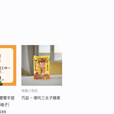
價
格
範
圍：
NT$219
到
NT$589
嘴饞小物區
 雙響手提
巧益 – 哪吒三太子糖果
/梅子）
589