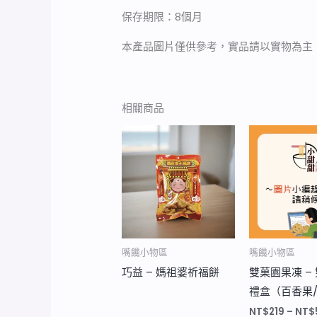
保存期限：8個月
本產品圖片僅供參考，實品請以實物為主
相關商品
嘴饞小物區
嘴饞小物區
巧益 – 媽祖婆祈福餅
雙菓園果凍 –
禮盒（百香果
NT$
219
–
NT$