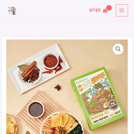
跳
搜
NT$
0
至
尋
主
關
要
鍵
內
字
容
: