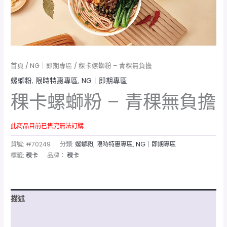
首頁
/
NG｜即期專區
/ 稞卡螺螄粉 – 青稞無負擔
螺螄粉
,
限時特惠專區
,
NG｜即期專區
稞卡螺螄粉 – 青稞無負擔
此商品目前已售完無法訂購
貨號:
#70249
分類:
螺螄粉
,
限時特惠專區
,
NG｜即期專區
標籤:
稞卡
品牌：
稞卡
描述
額外資訊