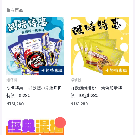
相關商品
螺螄粉
螺螄粉
限時特惠 – 好歡螺小龍蝦10包
好歡螺螺螄粉 – 黃色加量特
特價！$1280
價！10包$1280
NT$
1,280
NT$
1,280
原
目
特價
始
前
價
價
格：
格：