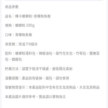
商品參數
品名：稞卡螺螄粉-青稞無負擔
規格：螺螄粉 230g
口味：青稞無負擔
保質期：常溫下6個月
配料：螺螄粉湯料包、辣椒油包、腐竹花生包、竹筍包、醬腌菜
包、酸醋包
貯藏方法：請置于陰涼干燥處、避免陽光直射
溫馨提醒：產品如有破損、漏包、請勿食用
致敏物質提示：本產品配料中含有花生及其制品，大豆及其制品
本產品圖片僅供參考，實品請以實物為主