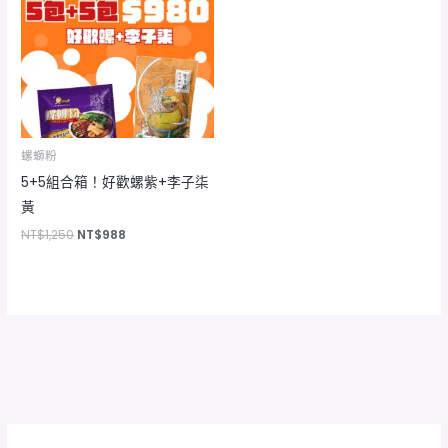
NT$1,250。
NT$988。
螺螄粉
5+5組合箱！好歡螺紫+李子柒
黃
NT$
1,250
NT$
988