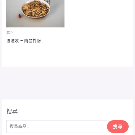
其它
渣渣灰 – 南昌拌粉
搜尋
搜尋