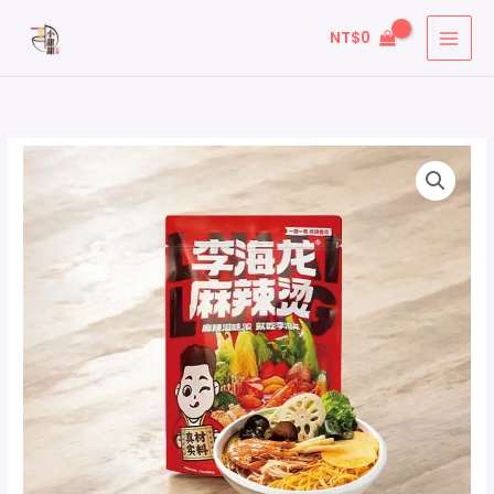
跳
搜
NT$
0
至
尋
主
關
要
鍵
內
字
容
: