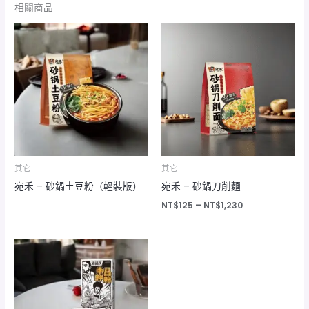
相關商品
價
格
範
圍：
NT$125
到
NT$1,230
其它
其它
宛禾 – 砂鍋土豆粉（輕裝版）
宛禾 – 砂鍋刀削麵
NT$
125
–
NT$
1,230