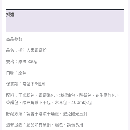
描述
額外資訊
商品參數
品名：柳江人家螺螄粉
規格：原味 330g
口味：原味
保質期：常溫下6個月
配料：干米粉包、螺螄湯包、辣椒油包、酸筍包、花生腐竹包、
香醋包、酸豆角蘿卜干包、木耳包、400ml水包
貯藏方法：請置于陰涼干燥處、避免陽光直射
溫馨提醒：產品如有破損、漏包、請勿食用