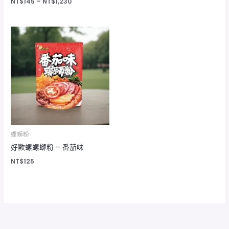
NT$
145
–
NT$
1,230
螺螄粉
好歡螺螺螄粉 – 番茄味
NT$
125