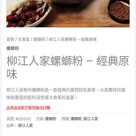
首頁
/
主食區
/
螺螄粉
/ 柳江人家螺螄粉 – 經典原味
螺螄粉
柳江人家螺螄粉 – 經典原
味
柳江人家柳州螺螄粉是一款經典的廣西特色美食，以其獨特的風
味和豐富的配料深受廣大食客的喜愛。
此商品目前已售完無法訂購
貨號:
#20033
分類:
螺螄粉
標籤:
螺螄粉
,
柳江人家
品牌：
柳江人家