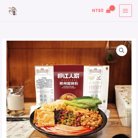
跳
搜
NT$
0
至
尋
主
關
要
鍵
內
字
容
: