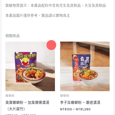
致敏物質提示：本產品配料中含有花生及其制品，大豆及其制品
本產品圖片僅供參考，實品請以實物為主
相關商品
價
價
特價
格
格
範
範
圍：
圍：
NT$145
NT$130
到
到
NT$1,230
NT$1,280
螺螄粉
螺螄粉
臭寶螺螄粉 – 加臭爆爆濃湯
李子柒螺螄粉 – 霸道濃湯
（大片腐竹）
NT$
130
–
NT$
1,280