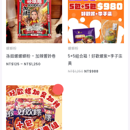
圍：
格：
格：
NT$125
NT$1,250。
NT$988。
到
NT$1,250
螺螄粉
螺螄粉
孫姐螺螺螄粉 – 加辣響鈴卷
5+5組合箱！好歡螺紫+李子柒
黃
NT$
125
–
NT$
1,250
NT$
1,250
NT$
988
原
目
特價
始
前
價
價
格：
格：
NT$1,450。
NT$1,280。