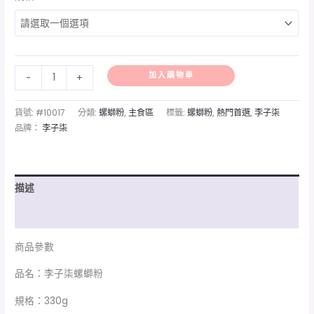
加入購物車
-
+
貨號:
#10017
分類:
螺螄粉
,
主食區
標籤:
螺螄粉
,
熱門首選
,
李子柒
品牌：
李子柒
描述
額外資訊
商品參數
品名：李子柒螺螄粉
規格：330g