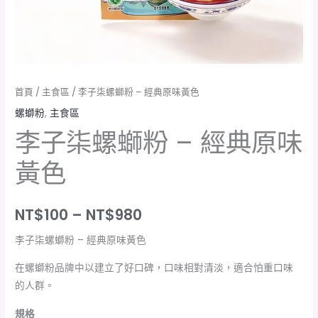
數
量
首頁
/
主食區
/ 李子柒螺螄粉 – 經典原味黃色
螺螄粉
,
主食區
李子柒螺螄粉 – 經典原味
黃色
NT$
100
–
NT$
980
李子柒螺螄粉 – 經典原味黃色
在螺螄粉品牌中以建立了好口碑，口味相對清淡，適合怕重口味
的人群。
規格