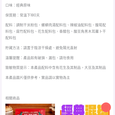
口味：經典原味
保質期：常溫下180天
配料：調制干米粉包、螺螄肉湯配料包、辣椒油配料包、酸筍配
料包、腐竹配料包、花生配料包、香醋包、酸豆角黑木耳蘿卜干
配料包
貯藏方法：請置于陰涼干燥處、避免陽光直射
溫馨提醒：產品如有破損、漏包、請勿食用
致敏物質提示：本產品配料中含有花生及其制品，大豆及其制品
本產品圖片僅供參考，實品請以實物為主
相關商品
價
原
目
特價
格
始
前
範
價
價