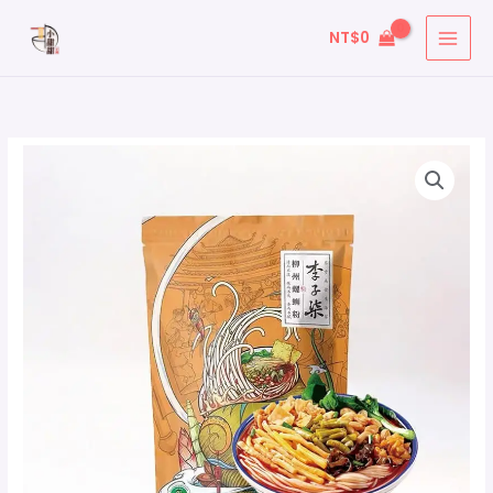
跳
搜
NT$
0
至
尋
主
關
要
鍵
內
字
容
李
價
:
子
格
柒
螺
範
螄
圍：
粉
-
NT$100
經
到
典
原
NT$980
味
黃
色