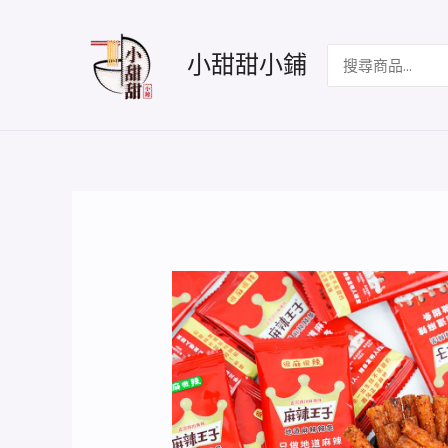
跳
至
搜
小甜甜小鋪
主
尋：
要
內
容