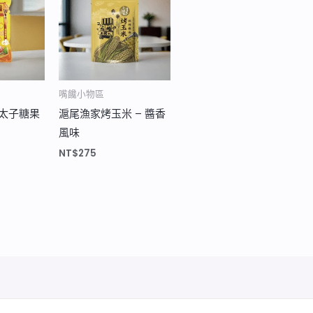
嘴饞小物區
三太子糖果
滬尾漁家烤玉米 – 醬香
風味
NT$
275