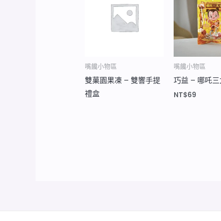
嘴饞小物區
嘴饞小物區
雙菓園果凍 – 雙響手提
巧益 – 哪吒
禮盒
NT$
69