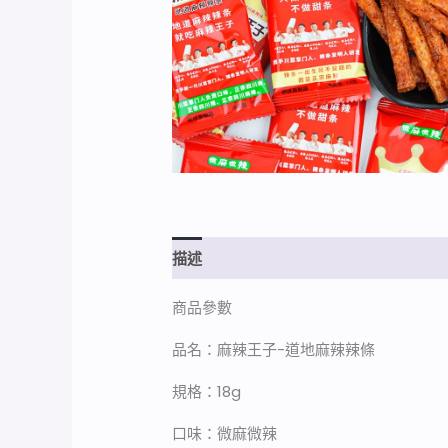
描述
額外資訊
商品參數
品名：麻辣王子-道地麻辣辣條
規格：18g
口味：微麻微辣