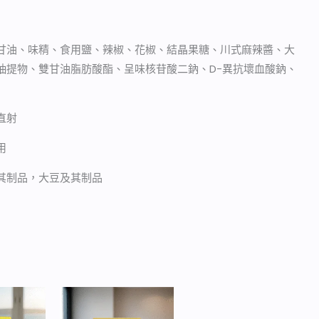
甘油、味精、食用鹽、辣椒、花椒、結晶果糖、川式麻辣醬、大
抽提物、雙甘油脂肪酸酯、呈味核苷酸二鈉、D-異抗壞血酸鈉、
直射
用
其制品，大豆及其制品