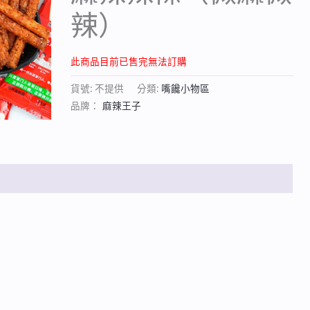
辣）
此商品目前已售完無法訂購
貨號:
不提供
分類:
嘴饞小物區
品牌：
麻辣王子