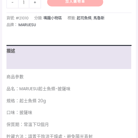
加入購物車
-
+
貨號:
#21010
分類:
嘴饞小物區
標籤:
起司魚條
,
馬魯斯
品牌：
MARUESU
描述
額外資訊
商品參數
品名：MARUESU起士魚條-披薩味
規格：起士魚條 20g
口味：披薩味
保質期：常溫下12個月
貯藏方法：請置于陰涼干燥處、避免陽光直射