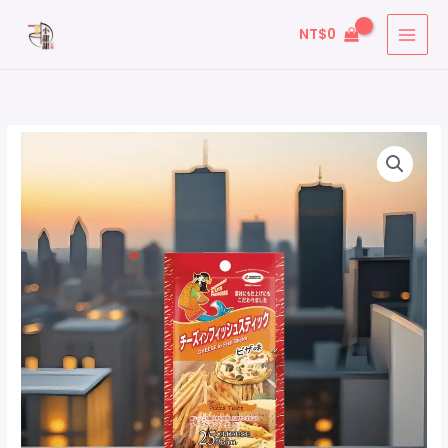
跳
搜
NT$
0
至
尋
主
關
要
鍵
內
字
容
MARUESU
價
:
起
格
士
魚
範
條
圍：
-
披
NT$39
薩
到
味
數
NT$88
量