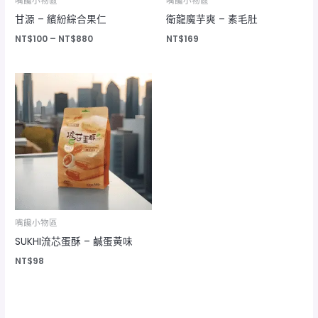
嘴饞小物區
嘴饞小物區
甘源 – 繽紛綜合果仁
衛龍魔芋爽 – 素毛肚
NT$
100
–
NT$
880
NT$
169
嘴饞小物區
SUKHI流芯蛋酥 – 鹹蛋黃味
NT$
98