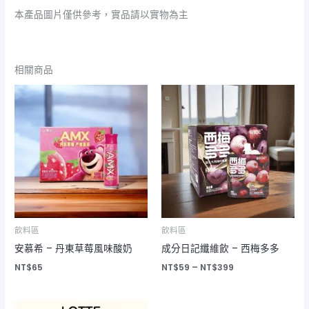
本產品圖片僅供參考，實品請以實物為主
相關商品
價
格
範
圍：
NT$59
到
NT$399
飲料區
飲料區
安慕希 – 丹東草莓風味酸奶
成分日記纖維飲 – 西梅多多
NT$
65
NT$
59
–
NT$
399
價