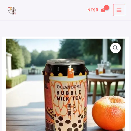
跳
搜
NT$
0
至
尋
主
關
要
鍵
內
字
容
: