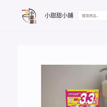
跳
至
搜
小甜甜小鋪
主
尋：
要
內
容