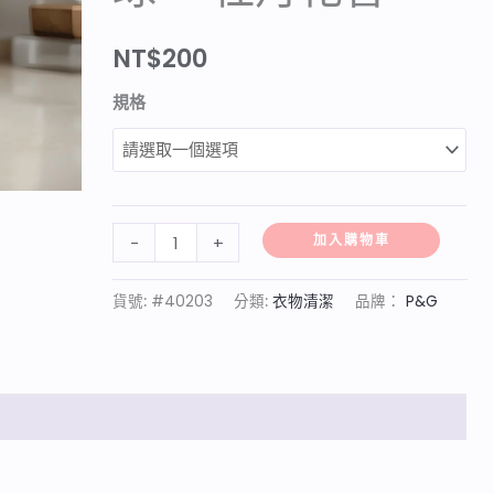
-
NT$
200
牡
丹
規格
花
香
數
量
加入購物車
-
+
貨號:
#40203
分類:
衣物清潔
品牌：
P&G