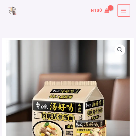
跳
搜
NT$
0
至
尋
主
關
要
鍵
內
字
容
白
:
象
泡
麵
-
招
牌
豬
骨
湯
麵
數
量