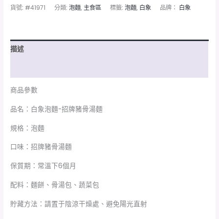
貨號:
#41971
分類:
泡麵
,
主食區
標籤:
泡麵
,
白象
品牌：
白象
描述
額外資訊
商品參數
品名：白象泡麵-招牌豬骨湯麵
規格：泡麵
口味：招牌豬骨湯麵
保質期：常溫下6個月
配料：麵餅、骨湯包、蔬菜包
貯藏方法：請置于陰涼干燥處、避免陽光直射