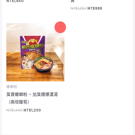
黃
NT$
1,650
NT$
1,250
NT$
988
原
目
特價
始
前
價
價
格：
格：
NT$1,430。
NT$1,230。
螺螄粉
臭寶螺螄粉 – 加臭爆爆濃湯
（兩倍酸筍）
NT$
1,430
NT$
1,230