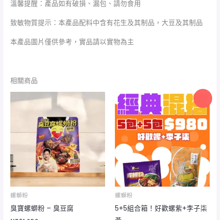
溫馨提醒：產品如有破損、漏包、請勿食用
致敏物質提示：本產品配料中含有花生及其制品，大豆及其制品
本產品圖片僅供參考，實品請以實物為主
相關商品
原
目
特價
始
前
價
價
格：
格：
NT$1,250。
NT$988。
螺螄粉
螺螄粉
臭寶螺螄粉 – 臭豆腐
5+5組合箱！好歡螺紫+李子柒