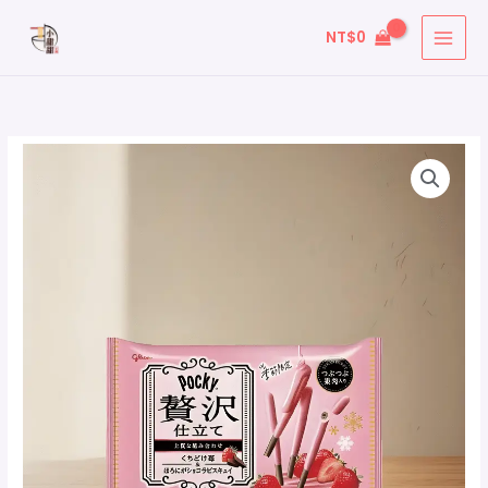
跳
搜
NT$
0
至
尋
主
關
要
鍵
內
字
容
: