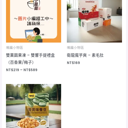
圍：
NT$219
到
NT$589
嘴饞小物區
嘴饞小物區
雙菓園果凍 – 雙響手提禮盒
衛龍魔芋爽 – 素毛肚
（百香果/梅子）
NT$
169
NT$
219
–
NT$
589
價
格
範
圍：
NT$100
到
NT$880