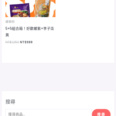
螺螄粉
5+5組合箱！好歡螺紫+李子柒
黃
NT$
1,250
NT$
988
搜尋
搜尋