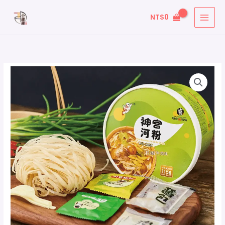
跳
搜
NT$
0
至
尋
主
關
要
鍵
內
字
容
: