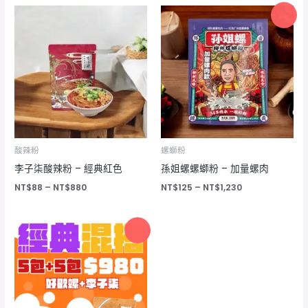
價
價
特價
格
格
範
範
圍：
圍：
NT$88
NT$125
到
到
NT$880
NT$1,230
酸辣粉
螺螄粉
李子柒酸辣粉 – 經典紅色
孫姐螺螺螄粉 – 加量螺肉
NT$
88
–
NT$
880
NT$
125
–
NT$
1,230
原
目
特價
始
前
價
價
格：
格：
NT$1,250。
NT$988。