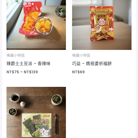
範
圍：
NT$75
到
NT$139
嘴饞小物區
嘴饞小物區
辣爵士土豆派 – 香辣味
巧益 – 媽祖婆祈福餅
NT$
75
–
NT$
139
NT$
69