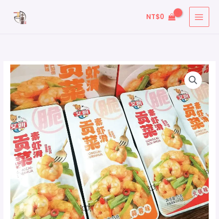
跳
搜
NT$
0
至
尋
主
關
要
鍵
內
字
容
: