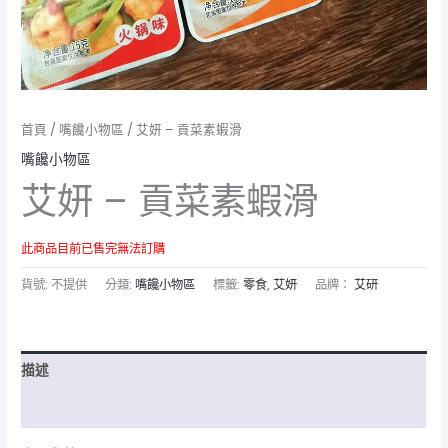
首頁
/
嘴饞小物區
/ 艾妍 – 貢菜素蝦滑
嘴饞小物區
艾妍 – 貢菜素蝦滑
此商品目前已售完無法訂購
貨號:
不提供
分類:
嘴饞小物區
標籤:
零食
,
艾妍
品牌：
艾研
描述
額外資訊