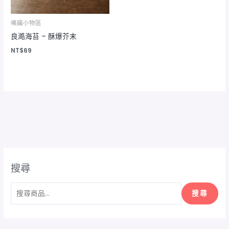
嘴饞小物區
良澔海苔 – 酥爆芥末
NT$
69
搜尋
搜尋