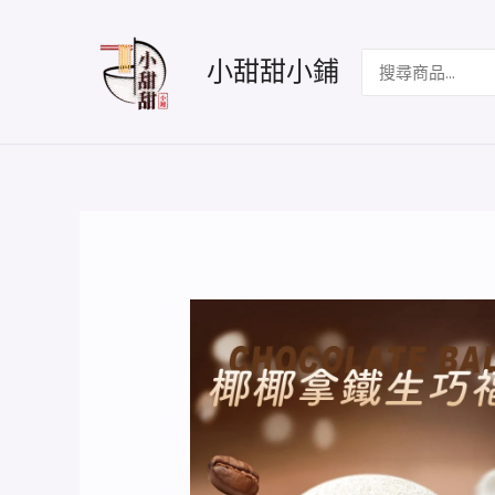
跳
至
搜
小甜甜小鋪
主
尋：
要
內
容