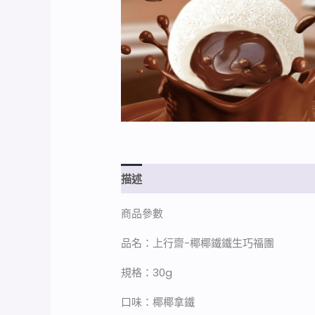
描述
額外資訊
商品參數
品名：上行齋-椰椰鐵鐵生巧福團
規格：30g
口味：椰椰拿鐵