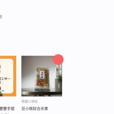
用
價
價
特價
格
格
範
範
圍：
圍：
NT$219
NT$88
到
到
NT$589
NT$229
嘴饞小物區
 雙響手提
豆小咪綜合米果