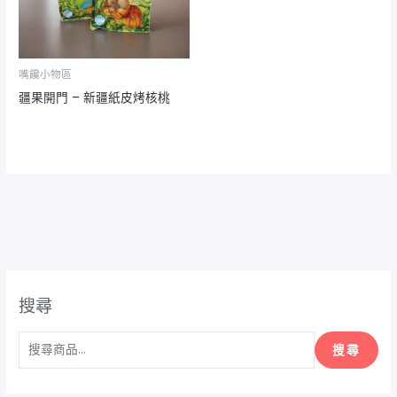
嘴饞小物區
疆果開門 – 新疆紙皮烤核桃
搜尋
搜尋