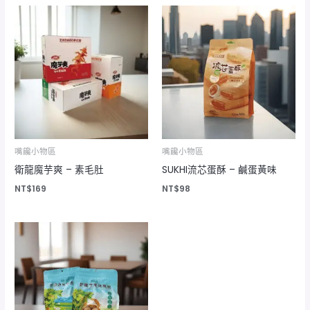
嘴饞小物區
嘴饞小物區
衛龍魔芋爽 – 素毛肚
SUKHI流芯蛋酥 – 鹹蛋黃味
NT$
169
NT$
98