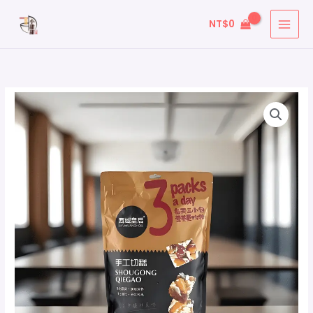
跳
搜
NT$
0
至
尋
主
關
要
鍵
內
字
容
: