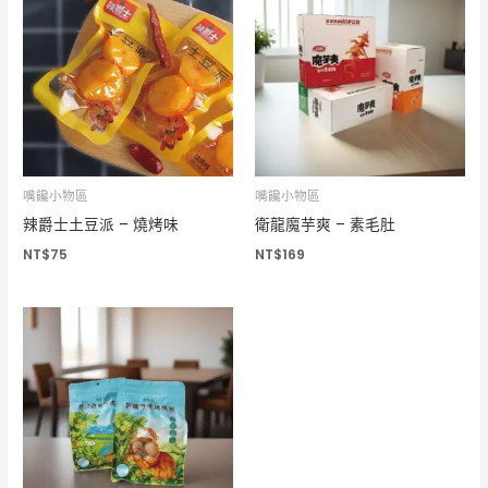
嘴饞小物區
嘴饞小物區
辣爵士土豆派 – 燒烤味
衛龍魔芋爽 – 素毛肚
NT$
75
NT$
169