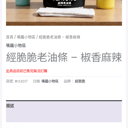
首頁
/
嘴饞小物區
/ 經脆脆老油條 – 椒香麻辣
嘴饞小物區
經脆脆老油條 – 椒香麻辣
此商品目前已售完無法訂購
貨號:
#33017
分類:
嘴饞小物區
品牌：
經脆脆
描述
額外資訊