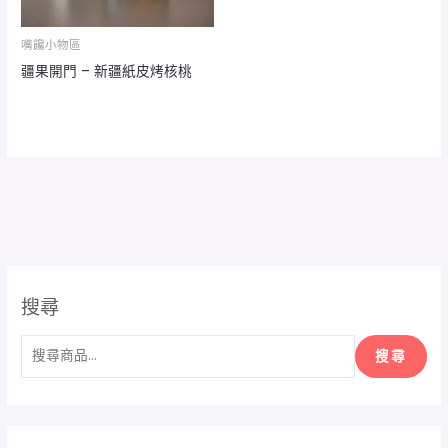
嘴饞小物區
疆果開門 – 新疆紙皮烤核桃
搜尋
搜尋