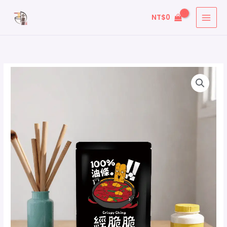
跳
搜
NT$
0
至
尋
主
關
要
鍵
內
字
容
: