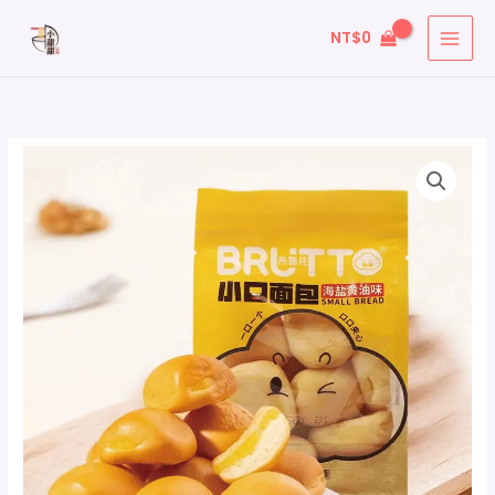
跳
搜
NT$
0
至
尋
主
關
要
鍵
內
字
容
: