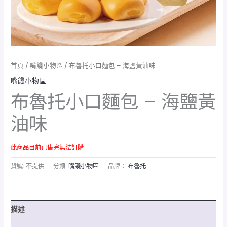
首頁
/
嘴饞小物區
/ 布魯托小口麵包 – 海鹽黃油味
嘴饞小物區
布魯托小口麵包 – 海鹽黃
油味
此商品目前已售完無法訂購
貨號:
不提供
分類:
嘴饞小物區
品牌：
布魯托
描述