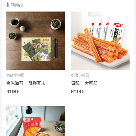
相關商品
嘴饞小物區
嘴饞小物區
良澔海苔 – 酥爆芥末
衛龍 – 大麵筋
NT$
69
NT$
45
價
格
範
圍：
NT$75
到