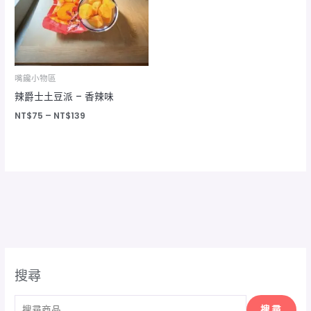
NT$139
嘴饞小物區
辣爵士土豆派 – 香辣味
NT$
75
–
NT$
139
搜尋
搜尋