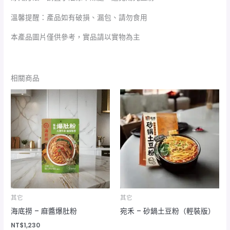
溫馨提醒：產品如有破損、漏包、請勿食用
本產品圖片僅供參考，實品請以實物為主
相關商品
其它
其它
海底撈 – 麻醬爆肚粉
宛禾 – 砂鍋土豆粉（輕裝版）
NT$
1,230