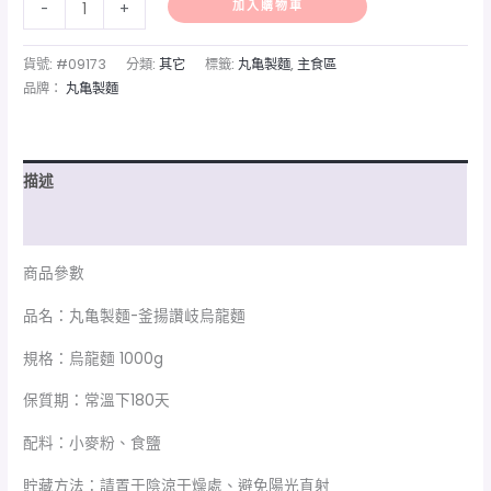
加入購物車
-
+
貨號:
#09173
分類:
其它
標籤:
丸亀製麵
,
主食區
品牌：
丸亀製麵
描述
額外資訊
商品參數
品名：丸亀製麵-釜揚讚岐烏龍麵
規格：烏龍麵 1000g
保質期：常溫下180天
配料：小麥粉、食鹽
貯藏方法：請置于陰涼干燥處、避免陽光直射