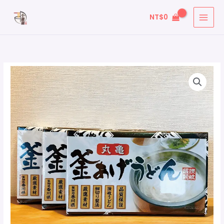
跳
搜
NT$
0
至
尋
主
關
要
鍵
內
字
容
丸
:
亀
製
麵
-
釜
揚
讚
岐
烏
龍
麵
數